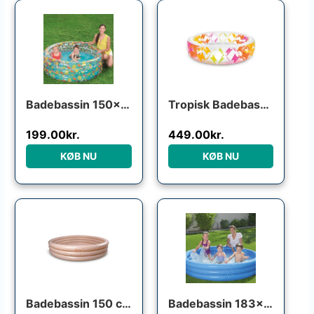
Badebassin 150×53 cm ”TROPISK”
Tropisk Badebassin
199.00
kr.
449.00
kr.
KØB NU
KØB NU
Den oprindelige pris var: 349.95kr..
Den aktuelle pris er: 174.98kr..
Badebassin 150 cm Alfie – Cool Summer
Badebassin 183×33 cm