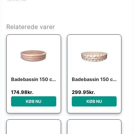
Relaterede varer
Den oprindelige pris var: 349.95kr..
Den aktuelle pris er: 174.98kr..
Badebassin 150 cm Alfie – Cool Summer
Badebassin 150 cm Alfie – Dino Beach
174.98
kr.
299.95
kr.
KØB NU
KØB NU
Den oprindelige pris var: 
Den aktuelle pris