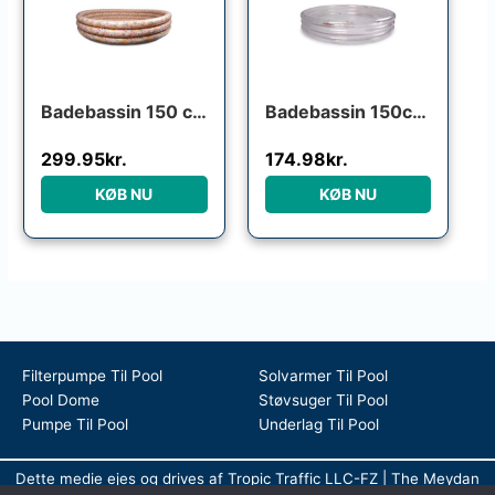
Badebassin 150 cm Alfie – Ocean Blossom
Badebassin 150cm Alfie m. regnbuefarvet glitter
299.95
kr.
174.98
kr.
KØB NU
KØB NU
Filterpumpe Til Pool
Solvarmer Til Pool
Pool Dome
Støvsuger Til Pool
Pumpe Til Pool
Underlag Til Pool
Dette medie ejes og drives af Tropic Traffic LLC-FZ | The Meydan