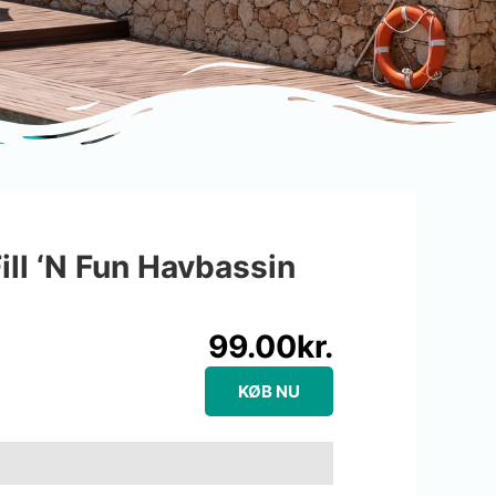
ill ‘N Fun Havbassin
99.00
kr.
KØB NU