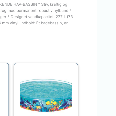
ENDE HAV-BASSIN * Stiv, kraftig og
væg med permanent robust vinylbund *
lger * Designet vandkapacitet: 277 L (73
4 mm vinyl, Indhold: Et badebassin, en
le
kr..