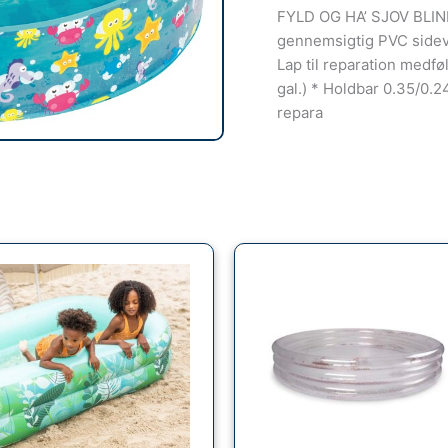
FYLD OG HA’ SJOV BLINK
gennemsigtig PVC side
Lap til reparation medfø
gal.) * Holdbar 0.35/0.2
repara
Den
Den
oprindelige
aktuel
pris
pris
var:
er:
349.95kr..
174.98