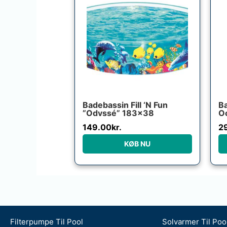
Badebassin Fill ‘N Fun
Ba
”Odyssé” 183×38
O
149.00
kr.
2
KØB NU
Filterpumpe Til Pool
Solvarmer Til Poo