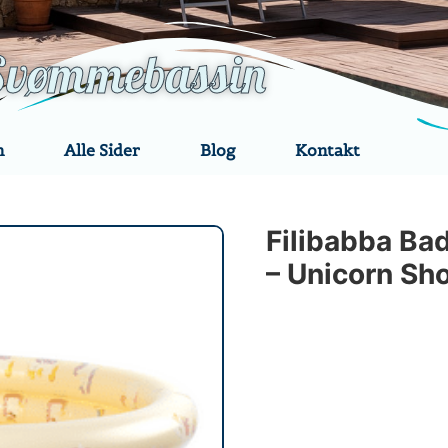
Svømmebassin
n
Alle Sider
Blog
Kontakt
Filibabba Ba
– Unicorn Sho