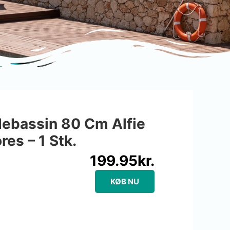
debassin 80 Cm Alfie
res – 1 Stk.
199.95
kr.
KØB NU