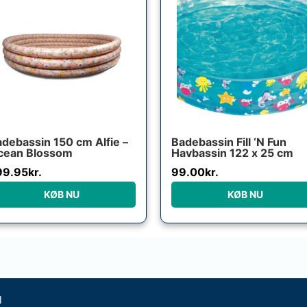
debassin 150 cm Alfie –
Badebassin Fill ‘N Fun
cean Blossom
Havbassin 122 x 25 cm
99.95
kr.
99.00
kr.
KØB NU
KØB NU
l