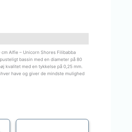
 cm Alfie – Unicorn Shores Filibabba
ppusteligt bassin med en diameter på 80
 høj kvalitet med en tykkelse på 0,25 mm.
nhver have og giver de mindste mulighed
Den
Den
oprindelige
aktuelle