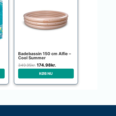
pris
pris
var:
er:
349.95kr..
174.98kr..
Badebassin 150 cm Alfie –
Cool Summer
174.98
kr.
349.95
kr.
KØB NU