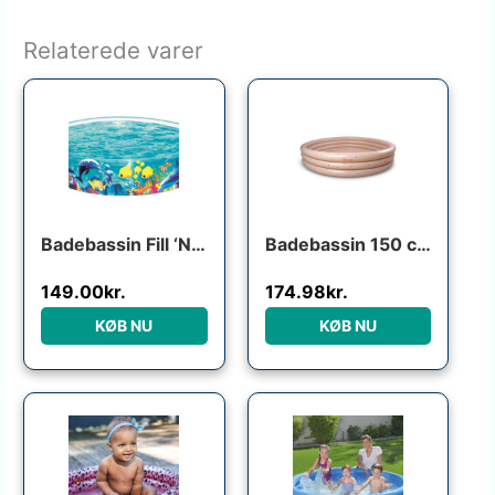
Relaterede varer
Den oprindelige pris var: 
Den aktuelle pris
Badebassin Fill ‘N Fun ”Odyssé” 183×38
Badebassin 150 cm Alfie – Cool Summer
149.00
kr.
174.98
kr.
KØB NU
KØB NU