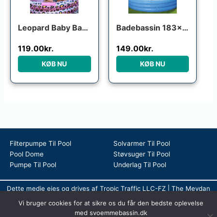
Leopard Baby Badebassin Rosa
Badebassin 183×33 cm
119.00
kr.
149.00
kr.
KØB NU
KØB NU
Filterpumpe Til Pool
Solvarmer Til Pool
Pool Dome
Støvsuger Til Pool
Pumpe Til Pool
Underlag Til Pool
Dette medie ejes og drives af Tropic Traffic LLC-FZ | The Meydan
Hotel, Grandstand, 6th floor, Nad Al Sheba | Dubai | UAE
Vi bruger cookies for at sikre os du får den bedste oplevelse
Copyright © 2026 Svømmebassin | All rights reserved
med svoemmebassin.dk