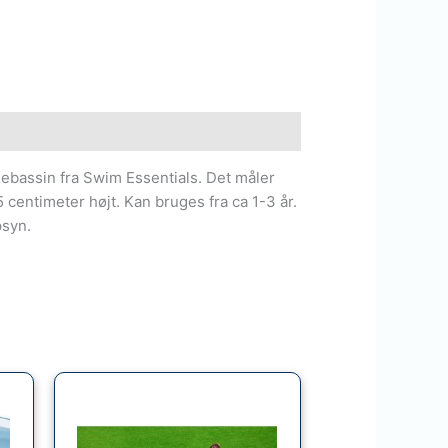
debassin fra Swim Essentials. Det måler
 centimeter højt. Kan bruges fra ca 1-3 år.
syn.
Den
Den
oprindelige
aktuelle
pris
pris
var:
er: