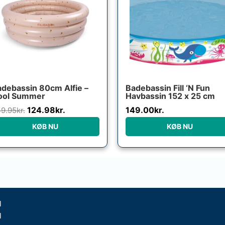
249.95kr..
124.98kr..
debassin 80cm Alfie –
Badebassin Fill ‘N Fun
ool Summer
Havbassin 152 x 25 cm
124.98
kr.
149.00
kr.
9.95
kr.
KØB NU
KØB NU
l
l