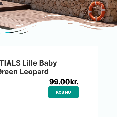
IALS Lille Baby
Green Leopard
99.00
kr.
KØB NU