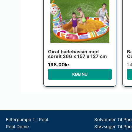
Giraf badebassin med
Ba
sprøjt 266 x 157 x 127 cm
C
198.00
kr.
24
KØB NU
Filterpumpe Til Pool
Solvarmer Til Poo
Pool Dome
Støvsuger Til Poo