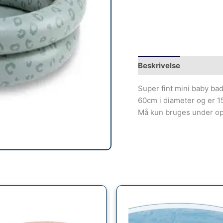
Beskrivelse
Super fint mini baby ba
60cm i diameter og er 15
Må kun bruges under op
Den
Den
oprindelige
aktuelle
pris
pris
var:
er: