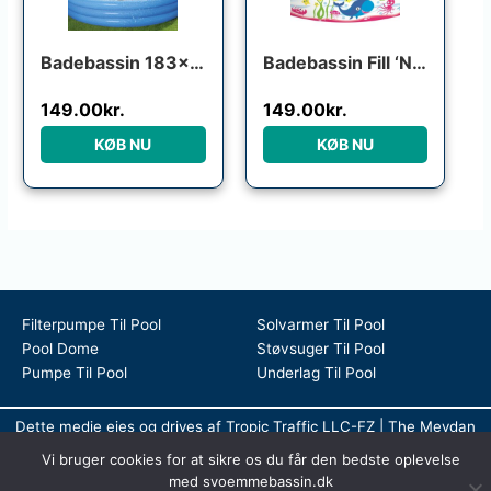
Badebassin 183×33 cm
Badebassin Fill ‘N Fun Havbassin 152 x 25 cm
149.00
kr.
149.00
kr.
KØB NU
KØB NU
Filterpumpe Til Pool
Solvarmer Til Pool
Pool Dome
Støvsuger Til Pool
Pumpe Til Pool
Underlag Til Pool
Dette medie ejes og drives af Tropic Traffic LLC-FZ | The Meydan
Hotel, Grandstand, 6th floor, Nad Al Sheba | Dubai | UAE
Vi bruger cookies for at sikre os du får den bedste oplevelse
Copyright © 2026 Svømmebassin | All rights reserved
med svoemmebassin.dk