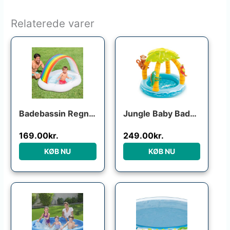
Relaterede varer
Badebassin Regnbue
Jungle Baby Badebassin
169.00
kr.
249.00
kr.
KØB NU
KØB NU